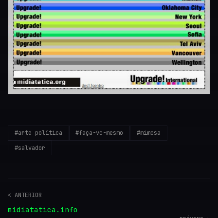
#arte política
#faça-vc-mesmo
#mimosa
#salvador
< ANTERIOR
midiatatica.info