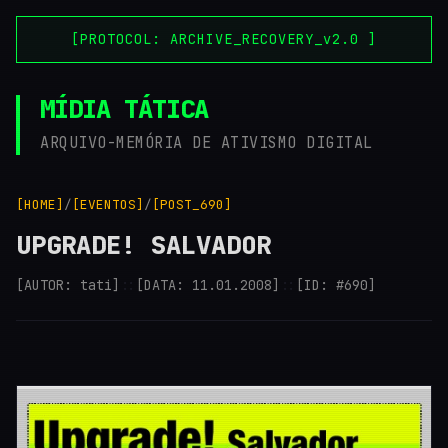
[PROTOCOL: ARCHIVE_RECOVERY_v2.0 ]
MÍDIA TÁTICA
ARQUIVO-MEMÓRIA DE ATIVISMO DIGITAL
[HOME]
/
[EVENTOS]
/
[POST_690]
UPGRADE! SALVADOR
[AUTOR: tati]
::
[DATA: 11.01.2008]
::
[ID: #690]