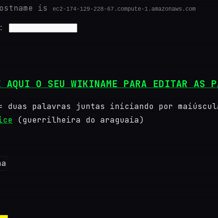
hostname is
ec2-174-129-228-67.compute-1.amazonaws.com
h:
E AQUI O SEU WIKINAME PARA EDITAR AS P
 duas palavras juntas iniciando por maiúscul
ice
(guerrilheira do araguaia)