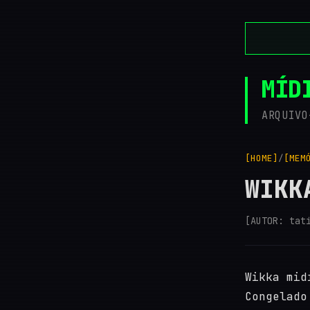
MÍD
ARQUIVO
[HOME]
/
[MEM
WIKK
[AUTOR: tat
Wikka mid
Congelado