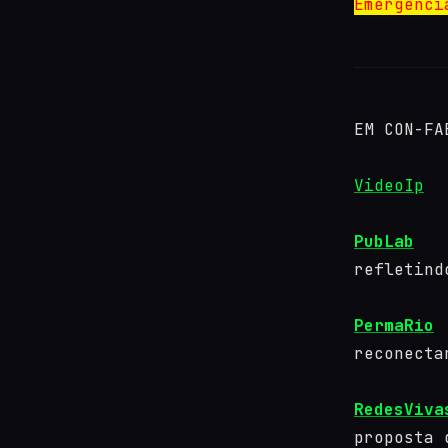
Emergênci
EM CON-FA
VideoIp
PubLab
refletind
PermaRio
reconecta
RedesViva
proposta 