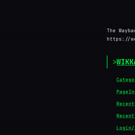
The Wayba
https://w
WIKK
Catego
PageIn
Recent
Recent
Login/