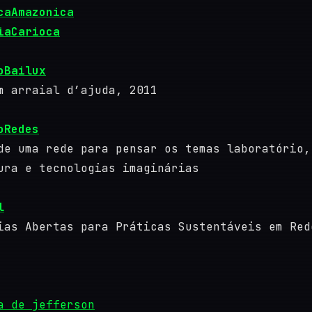
caAmazonica
iaCarioca
oBailux
m arraial d’ajuda, 2011
oRedes
de uma rede para pensar os temas laboratório,
ura e tecnologias imaginárias
l
ias Abertas para Práticas Sustentáveis em Red
a de jefferson