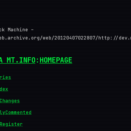
ck Machine –
eb.archive.org/web/20120407022807/http://dev.
A MT.INFO
:
HOMEPAGE
ries
dex
Changes
lyCommented
Register