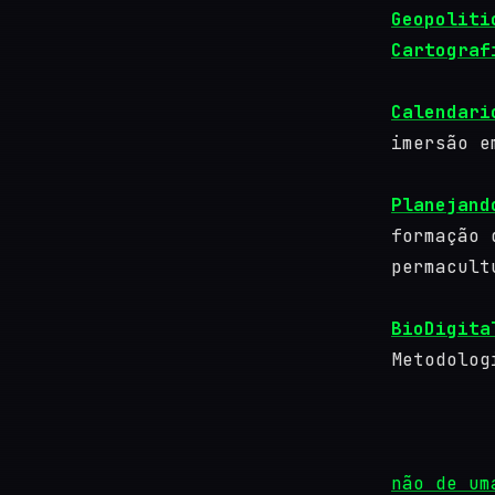
Geopoliti
Cartograf
Calendari
imersão e
Planejand
formação 
permacult
BioDigita
Metodolog
não de um