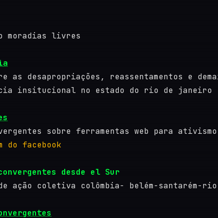
o moradias livres
ia
re as desapropriações, reassentamentos e dema
cia insitucional no estado do rio de janeiro
es
vergentes sobre ferramentas web para ativismo
m do facebook
convergentes desde el Sur
de ação coletiva colômbia- belém-santarém-rio
onvergentes