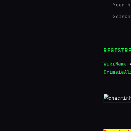
Your 
Searc
REGISTR
WikiName
=
CrimeiaAl