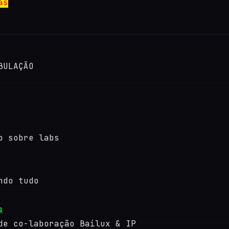
as
BULAÇÃO
o sobre labs
ndo tudo
s
de co-laboração Bailux & IP