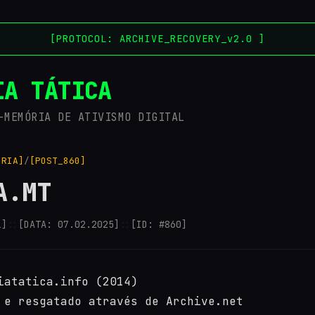
[PROTOCOL: ARCHIVE_RECOVERY_v2.0 ]
IA TÁTICA
-MEMÓRIA DE ATIVISMO DIGITAL
ÓRIA]
/
[POST_860]
A.MT
i]
::
[DATA: 07.02.2025]
::
[ID: #860]
iatatica.info (2014)
 e resgatado através de Archive.net