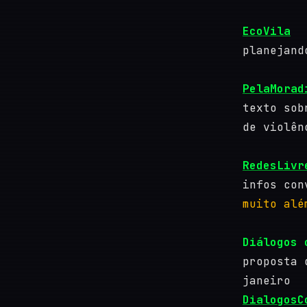
EcoVila
planejand
PelaMorad
texto sob
de violên
RedesLivr
infos con
muito alé
Diálogos 
proposta 
janeiro
DialogosC