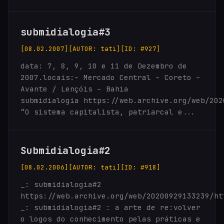
submidialogia#3
[08.02.2007]
[AUTOR: tati]
[ID: #927]
data: 7, 8, 9, 10 e 11 de Dezembro de
2007.locais:– Mercado Central – Coreto –
Avante / Lençóis – Bahia
submidialogia https://web.archive.org/web/202
“O sistema capitalista, patriarcal e...
Submidialogia#2
[08.02.2006]
[AUTOR: tati]
[ID: #918]
_: submidialogia#2
https://web.archive.org/web/20200929133239/ht
_: submidialogia#2 : a arte de re:volver
o logos do conhecimento pelas práticas e