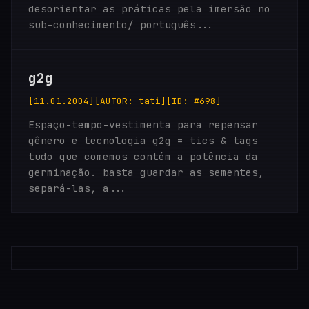
desorientar as práticas pela imersão no
sub-conhecimento/ português...
g2g
[11.01.2004]
[AUTOR: tati]
[ID: #698]
Espaço-tempo-vestimenta para repensar
gênero e tecnologia g2g = tics & tags
tudo que comemos contém a potência da
germinação. basta guardar as sementes,
separá-las, a...