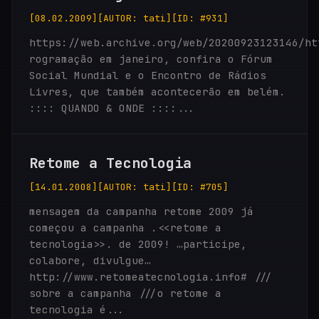
[08.02.2009]
[AUTOR: tati]
[ID: #931]
https://web.archive.org/web/20200923123146/ht
rogramação em janeiro, confira o Fórum
Social Mundial e o Encontro de Rádios
Livres, que também acontecerão em belém.
:::: QUANDO & ONDE ::::...
Retome a Tecnologia
[14.01.2008]
[AUTOR: tati]
[ID: #705]
mensagem da campanha retome 2009 já
começou a campanha .<<retome a
tecnologia>>. de 2009! …participe,
colabore, divulgue…
http://www.retomeatecnologia.info# ///
sobre a campanha ///o retome a
tecnologia é...