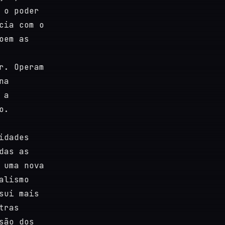
 o poder
cia com o
oem as
r. Operam
na
 a
o.
idades
das as
 uma nova
alismo
sui mais
tras
são dos