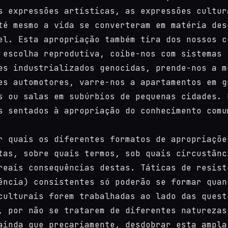
s expressões artísticas, as expressões cultur
té mesmo a vida se converteram em matéria des
el. Esta apropriação também tira dos nossos c
 escolha reprodutiva, coibe-nos com sistemas
es industrializados genocidas, prende-nos a m
es automotores, varre-nos a apartamentos em g
s ou salas em subúrbios de pequenas cidades. 
s sentados à apropriação do conhecimento comu
r quais os diferentes formatos de apropriaçõe
tas, sobre quais termos, sob quais circustânc
reais consequências destas. Táticas de resist
ência) consistentes só poderão se formar quan
culturais forem trabalhadas ao lado das quest
, por não se tratarem de diferentes naturezas
ainda que precariamente, desdobrar esta ampla