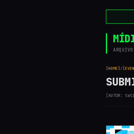
MÍD
ARQUIVO
[HOME]
/
[EVE
SUBM
[AUTOR: tat