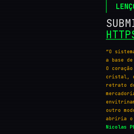
LENÇ
SUBM
HTTP
“O sistem
a base de
O coração
cristal, 
retrato d
mercadori
envitrina
outro mod
abriria o
Nicolas P