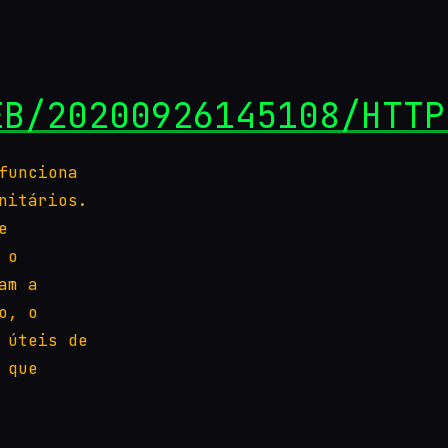
EB/20200926145108/HTTP
funciona
nitários.
e
 o
am a
o, o
 úteis de
 que