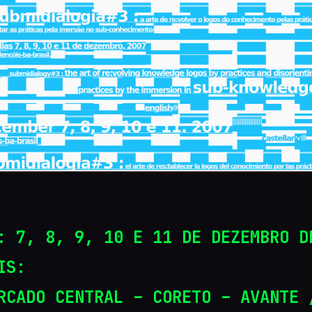
: 7, 8, 9, 10 E 11 DE DEZEMBRO D
IS:
RCADO CENTRAL – CORETO – AVANTE 