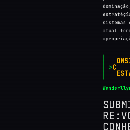
dominação
estratégi
sistemas 
atual for
apropriaç
ONS
C
EST
Wanderll
SUBM
RE:V
CONH