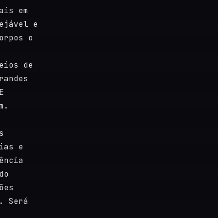
ais em
ejável e
orpos o
eios de
randes
E
m.
s
ias e
ência
do
ões
. Será