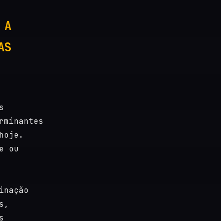
 A
AS
s
rminantes
hoje.
e ou
inação
s,
s