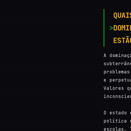
QUAI
DOMI
ESTÃ
A dominaç
subterrân
problemas
e perpetu
Valores q
inconscie
O estado 
política 
escolas, 