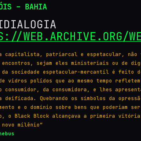
ÓIS – BAHIA
IDIALOGIA
S://WEB.ARCHIVE.ORG/W
a capitalista, patriarcal e espetacular, não 
 encontros, sejam eles ministeriais ou de dig
 da sociedade espetacular-mercantil é feito d
de vidros polidos que ao mesmo tempo refletem
o consumidor, da consumidora, e lhes apresent
a deificada. Quebrando os símbolos da opressã
mento e o domínio sobre bens que poderiam ser
o, o Black Block alcançava a primeira vitória
 novo milênio”
hebus