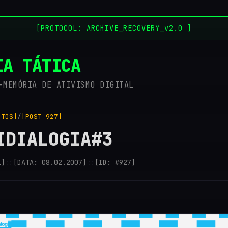
[PROTOCOL: ARCHIVE_RECOVERY_v2.0 ]
IA TÁTICA
-MEMÓRIA DE ATIVISMO DIGITAL
NTOS]
/
[POST_927]
IDIALOGIA#3
i]
::
[DATA: 08.02.2007]
::
[ID: #927]