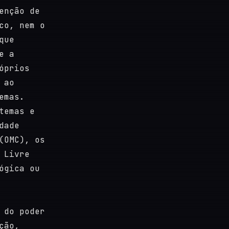
enção de
co, nem o
que
e a
óprios
 ao
emas.
temas e
dade
(OMC), os
 Livre
ógica ou
 do poder
ção,