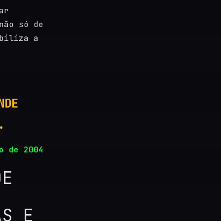
ar
não só de
biliza a
NDE
.
o de 2004
DE
AS E