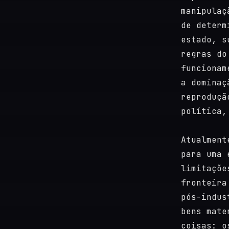
manipulaç
de determ
estado, s
regras do
funcionam
a dominaç
reproduçã
política,
Atualment
para uma 
limitaçõe
fronteira
pós-indus
bens mate
coisas: o