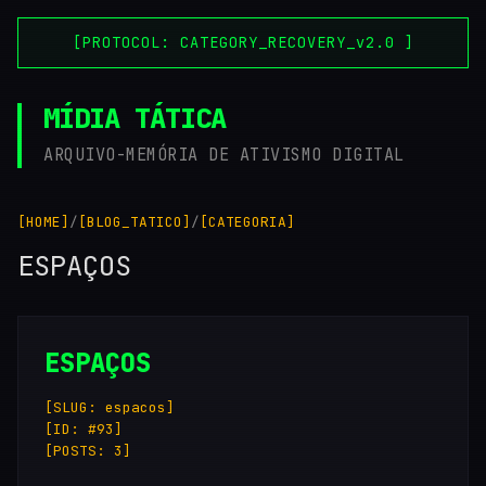
[PROTOCOL: CATEGORY_RECOVERY_v2.0 ]
MÍDIA TÁTICA
ARQUIVO-MEMÓRIA DE ATIVISMO DIGITAL
[HOME]
/
[BLOG_TATICO]
/
[CATEGORIA]
ESPAÇOS
ESPAÇOS
[SLUG: espacos]
[ID: #93]
[POSTS: 3]