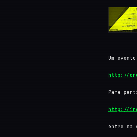
Um evento
http://or
Para part
http://ir
entre na 