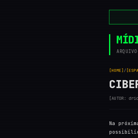
MÍD
ARQUIVO
[HOME]
/
[ESP
CIBE
[AUTOR: dri
Na próxim
possibili