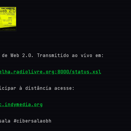
 de Web 2.0. Transmitido ao vivo em:
elha.radiolivre.org:8000/status.xsl
icipar à distância acesse:
c.indymedia.org
sala #cibersalaobh