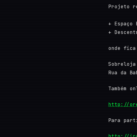
Projeto r
+ Espaço
+ Descen
onde fica
Sobreloja
Rua da Ba
Também on
http://or
Para part
http://ir