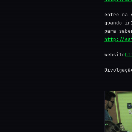
entre na 
quando ir
para sabe
http://es
website
ht
Divulgaç