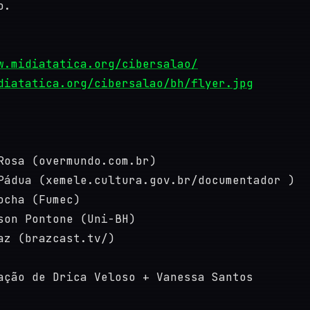
o.
w.midiatatica.org/cibersalao/
diatatica.org/cibersalao/bh/flyer.jpg
Rosa (overmundo.com.br)
Pádua (xemele.cultura.gov.br/documentador )
ocha (Fumec)
son Pontone (Uni-BH)
az (brazcast.tv/)
ação de Drica Veloso + Vanessa Santos