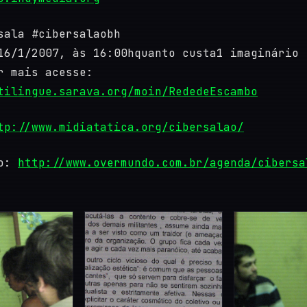
sala #cibersalaobh
16/1/2007, às 16:00hquanto custa1 imaginário
r mais acesse:
tilingue.sarava.org/moin/RededeEscambo
tp://www.midiatatica.org/cibersalao/
ão:
http://www.overmundo.com.br/agenda/cibersa