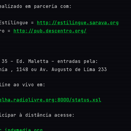
ealizado em parceria com:
 Estilingue =
http://estilingue.sarava.org
tro =
http://pub.descentro.org/
 35 – Ed. Maletta – entradas pela:
hia , 1148 ou Av. Augusto de Lima 233
line ao vivo em:
elha.radiolivre.org:8000/status.xsl
icipar à distância acesse:
c.indymedia.org