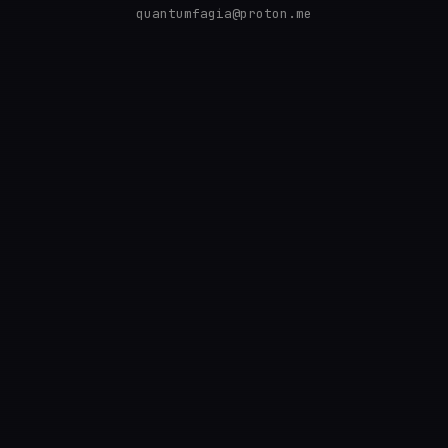
quantumfagia@proton.me